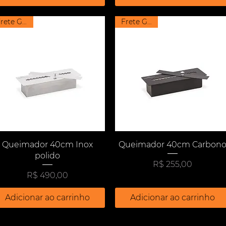
Frete Grátis
Frete Grátis
Visualização rápida
Visualização rápida
Queimador 40cm Inox
Queimador 40cm Carbon
polido
Preço
R$ 255,00
Preço
R$ 490,00
Adicionar ao carrinho
Adicionar ao carrinho