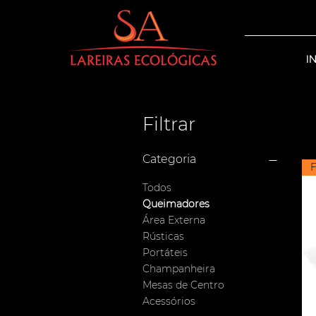
I
Filtrar
Categoria
Todos
Queimadores
Área Externa
Rústicas
Portáteis
Champanheira
Mesas de Centro
Acessórios