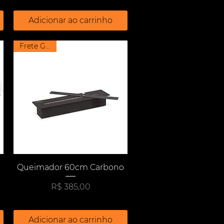
Adicionar ao carrinho
Frete Grátis
Visualização rápida
Queimador 60cm Carbono
Preço
R$ 385,00
Adicionar ao carrinho