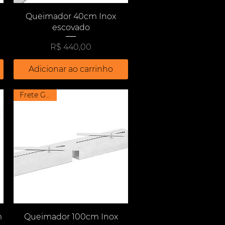
Visualização rápida
Queimador 40cm Inox
escovado
Preço
R$ 440,00
Adicionar ao carrinho
Frete Grátis
Visualização rápida
m
Queimador 100cm Inox