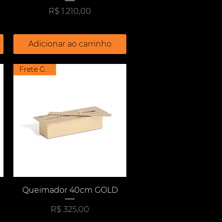
Preço
R$ 1.210,00
Adicionar ao carrinho
Frete Grátis
Visualização rápida
Queimador 40cm GOLD
Preço
R$ 325,00