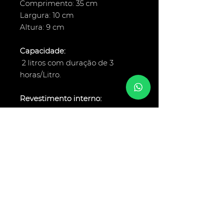
Comprimento: 35 cm
Largura: 10 cm
Altura: 9 cm
Capacidade:
2 litros com duração de 3
horas/Litro.
Revestimento interno:
Manta Cerâmica.
Serviço ao
Cliente
Manual de Instruções
Siga-nos nas redes